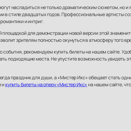
могут насладиться не только драматическим сюжетом, но и
и в стиле двадцатых годов. Профессиональные артисты с
романтики и интриг.
й площадкой для демонстрации новой версии этой знамени
озволит зрителям полностью окунуться в атмосферу того вр
го события, рекомендуем купить билеты на нашем сайте. Уд
ать подходящие места. Не упустите возможность увидеть эт
гда праздник для души, а «Мистер Икс» обещает стать одни
е и
купить билеты на оперу «Мистер Икс»
на нашем сайте, что