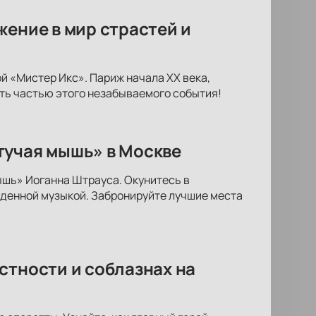
жение в мир страстей и
 «Мистер Икс». Париж начала XX века,
ать частью этого незабываемого события!
тучая мышь» в Москве
ышь» Иоганна Штрауса. Окунитесь в
денной музыкой. Забронируйте лучшие места
стности и соблазнах на