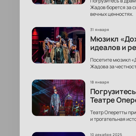
Погрузитесь в драм
Жадов борется за с
вечных ценностях.
31 января
Мюзикл «Дох
идеалов и р
Посетите мюзикл «Д
Жадова за честност
18 января
Погрузитесь
Театре Опер
Театр Оперетты при
и трогательная ист
10 декабря 2025