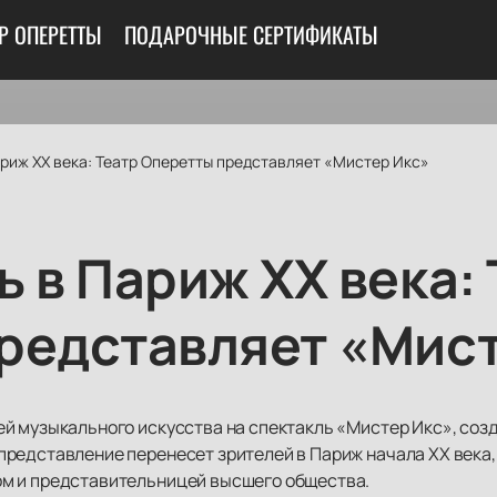
ТР ОПЕРЕТТЫ
ПОДАРОЧНЫЕ СЕРТИФИКАТЫ
риж XX века: Театр Оперетты представляет «Мистер Икс»
 в Париж XX века:
редставляет «Мист
й музыкального искусства на спектакль «Мистер Икс», соз
редставление перенесет зрителей в Париж начала XX века,
м и представительницей высшего общества.