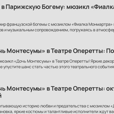
 в Парижскую Богему: мюзикл «Фиалк
мир французской богемы с мюзиклом «Фиалка Монмартра» 
в и музыкальным сопровождением, погружаясь в атмосфер
ь Монтесумы» в Театре Оперетты: По
мюзикл «Дочь Монтесумы» в Театре Оперетты! Яркие деко
Не упустите шанс стать частью этого театрального события
ь Монтесумы» в Театре Оперетты: ок
й
ватывающую историю любви и предательства с мюзиклом «
новка, яркие костюмы и талантливые исполнители ждут вас