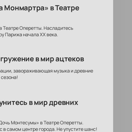
а Монмартра» в Театре
в Театре Оперетты. Насладитесь
у Парижа начала XX века.
гружение в мир ацтеков
рации, завораживающая музыка и древние
 сезона!
унитесь в мир древних
Дочь Монтесумы» в Театре Оперетты.
 в самом центре города. Не упустите шанс!