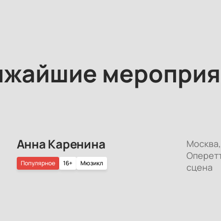
ижайшие мероприя
Анна Каренина
Москва,
Оперет
Популярное
16+
Мюзикл
сцена