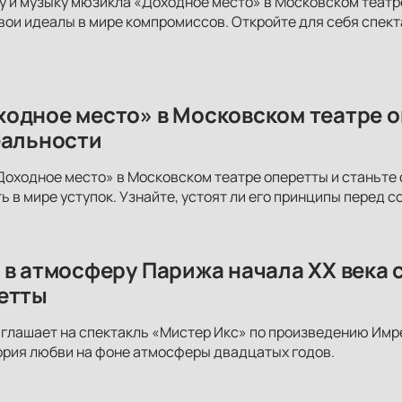
у и музыку мюзикла «Доходное место» в Московском театре
вои идеалы в мире компромиссов. Откройте для себя спект
одное место» в Московском театре о
еальности
оходное место» в Московском театре оперетты и станьте
ь в мире уступок. Узнайте, устоят ли его принципы перед с
 в атмосферу Парижа начала XX века 
етты
глашает на спектакль «Мистер Икс» по произведению Имр
ория любви на фоне атмосферы двадцатых годов.