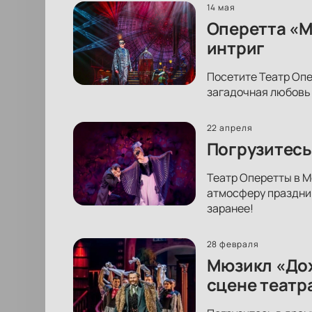
14 мая
Оперетта «М
интриг
Посетите Театр Опе
загадочная любовь 
22 апреля
Погрузитесь
Театр Оперетты в М
атмосферу праздни
заранее!
28 февраля
Мюзикл «Дох
сцене театр