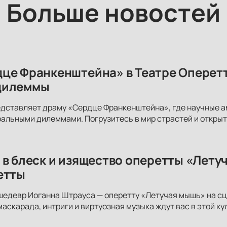
Больше новостей
це Франкенштейна» в Театре Оперетт
дилеммы
едставляет драму «Сердце Франкенштейна», где научные 
альными дилеммами. Погрузитесь в мир страстей и открыт
 в блеск и изящество оперетты «Лету
етты
шедевр Иоганна Штрауса — оперетту «Летучая мышь» на сц
аскарада, интриги и виртуозная музыка ждут вас в этой ку