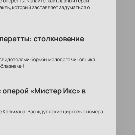
 оперетты. Узнайте, как главный герой
акль, который заставляет задуматься о
перетты: столкновение
 свидетелями борьбы молодого чиновника
облазнами!
с оперой «Мистер Икс» в
е Кальмана. Вас ждут яркие цирковые номера