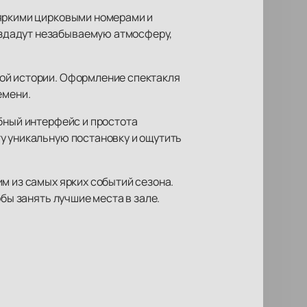
 яркими цирковыми номерами и
оздадут незабываемую атмосферу,
той истории. Оформление спектакля
емени.
обный интерфейс и простота
у уникальную постановку и ощутить
м из самых ярких событий сезона.
бы занять лучшие места в зале.