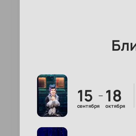
Бл
15
18
—
сентября
октября