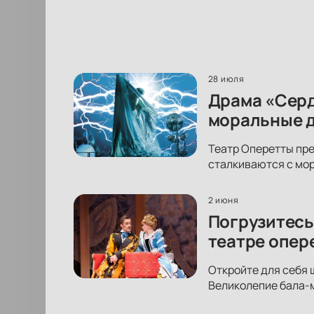
28 июля
Драма «Серд
моральные 
Театр Оперетты пр
сталкиваются с мор
2 июня
Погрузитесь
театре опер
Откройте для себя 
Великолепие бала-м