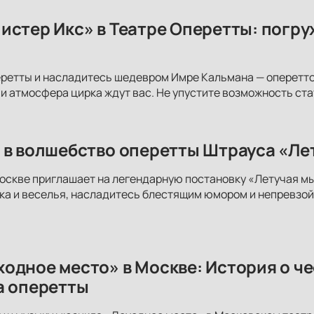
истер Икс» в Театре Оперетты: погру
ретты и насладитесь шедевром Имре Кальмана — опереттой
и атмосфера цирка ждут вас. Не упустите возможность ст
 в волшебство оперетты Штрауса «Ле
оскве приглашает на легендарную постановку «Летучая м
ка и веселья, насладитесь блестящим юмором и непревзой
одное место» в Москве: История о че
а оперетты