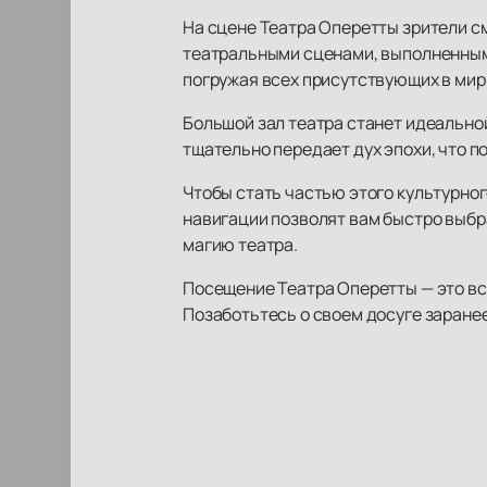
На сцене Театра Оперетты зрители с
театральными сценами, выполненным
погружая всех присутствующих в мир 
Большой зал театра станет идеально
тщательно передает дух эпохи, что п
Чтобы стать частью этого культурно
навигации позволят вам быстро выбр
магию театра.
Посещение Театра Оперетты — это все
Позаботьтесь о своем досуге заране