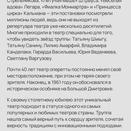
Стрельникова, «Летучая мышь» Штрауса, «Весёлая
вдова» Легара, «Фиалка Монмартра» и «Принцесса
цирка» Кальмана — эти постановки посмотрели
миллионы людей, ведь они не выходят из
репертуара театра уже несколько десятилетий.
Многие приходили в театр специально для того,
чтобы увидеть звёзд труппы: Татьяну Шмыгу,
Татьяну Санину, Лилию Амарфий, Владимира
Канделаки, Герарда Васильева, Юрия Веденеева,
Светлану Варгузову.
Почти 40 лет театр оперетты постоянно менял своё
месторасположение, при этом не теряя своего
зрителя. Наконец, в 1961 году он обосновался в
историческом особняке на Большой Дмитровке.
К своему столетнему юбилею этот уникальный
театр подходит в статусе одного из самых
популярных и любимых театров страны. Труппа
нашла самый верный путь к сердцу зрителя, сочетая
верность традициям с инновационными подходами.