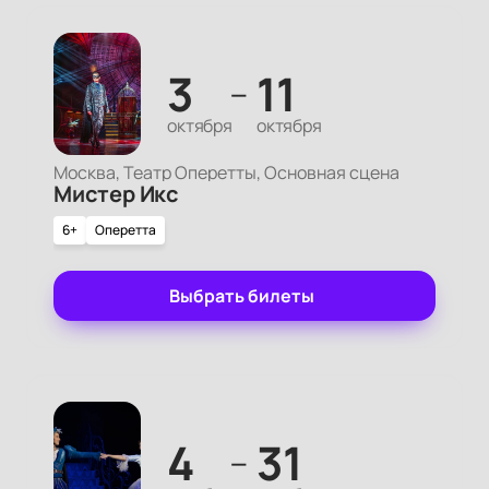
3
11
—
октября
октября
Москва, Театр Оперетты, Основная сцена
Мистер Икс
6+
Оперетта
Выбрать билеты
4
31
—