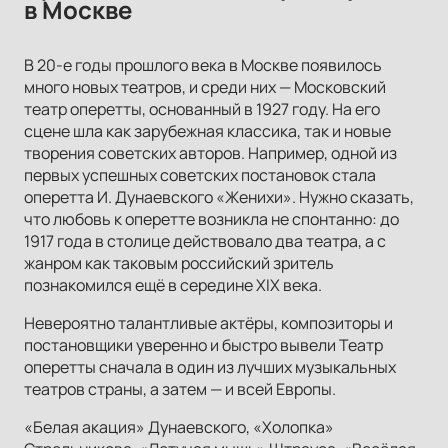
в Москве
В 20-е годы прошлого века в Москве появилось
много новых театров, и среди них — Московский
театр оперетты, основанный в 1927 году. На его
сцене шла как зарубежная классика, так и новые
творения советских авторов. Например, одной из
первых успешных советских постановок стала
оперетта И. Дунаевского «Женихи». Нужно сказать,
что любовь к оперетте возникла не спонтанно: до
1917 года в столице действовало два театра, а с
жанром как таковым российский зритель
познакомился ещё в середине XIX века.
Невероятно талантливые актёры, композиторы и
постановщики уверенно и быстро вывели Театр
оперетты сначала в один из лучших музыкальных
театров страны, а затем — и всей Европы.
«Белая акация» Дунаевского, «Холопка»