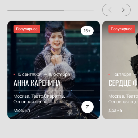
Популярное
Популярное
16+
15 сентября
—
18 октября
1 октября
—
АННА КАРЕНИНА
СЕРДЦЕ 
Москва, Театр Оперетты,
Москва, Театр
Основная сцена
Основная сце
Мюзикл
Драма