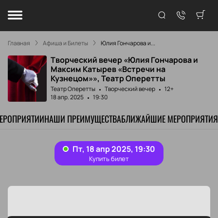
Главная
Афиша и Билеты
Юлия Гончарова и...
Творческий вечер «Юлия Гончарова и
Максим Катырев «Встречи на
Кузнецом»», Театр Оперетты
Театр Оперетты
Творческий вечер
12+
18 апр. 2025
19:30
МЕРОПРИЯТИИ
НАШИ ПРЕИМУЩЕСТВА
БЛИЖАЙШИЕ МЕРОПРИЯТИЯ