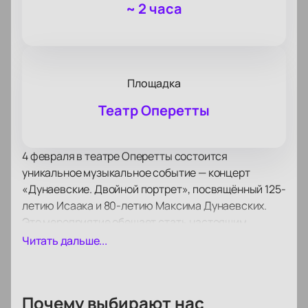
~
2 часа
Площадка
Театр Оперетты
4 февраля в театре Оперетты состоится
уникальное музыкальное событие — концерт
«Дунаевские. Двойной портрет», посвящённый 125-
летию Исаака и 80-летию Максима Дунаевских.
Это мероприятие обещает стать настоящим
праздником для всех ценителей мюзиклов и
Читать дальше...
классической музыки. Вечер будет разделён на два
действия, каждое из которых позволит глубже
погрузиться в творческое наследие этой
Почему выбирают нас
выдающейся династии композиторов.