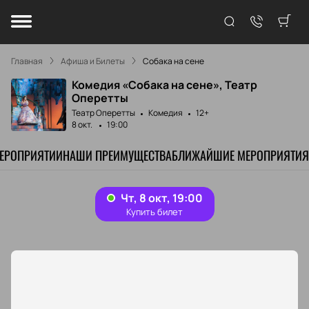
Главная
Афиша и Билеты
Собака на сене
Комедия «Собака на сене», Театр
Оперетты
Театр Оперетты
Комедия
12+
8 окт.
19:00
МЕРОПРИЯТИИ
НАШИ ПРЕИМУЩЕСТВА
БЛИЖАЙШИЕ МЕРОПРИЯТИЯ