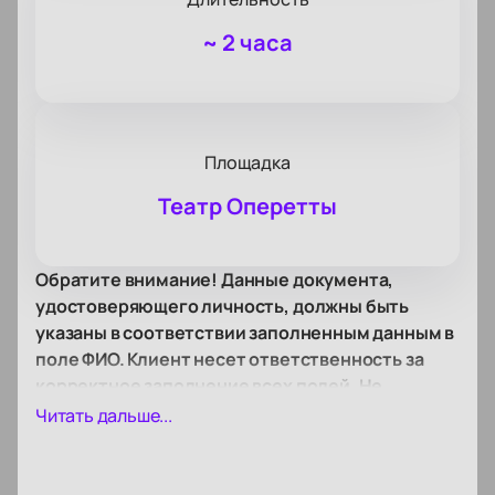
~
2 часа
Площадка
Театр Оперетты
Обратите внимание! Данные документа,
удостоверяющего личность, должны быть
указаны в соответствии заполненным данным в
поле ФИО. Клиент несет ответственность за
корректное заполнение всех полей. Не
забудьте взять документ с собой!
Читать дальше...
Билеты на мюзикл «Собака на сене» в