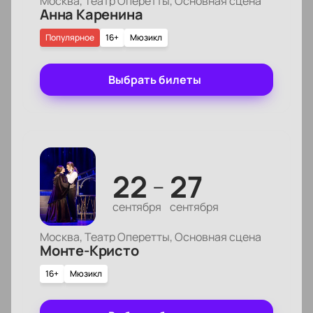
Москва, Театр Оперетты, Основная сцена
Анна Каренина
состава.
Режиссёр:
Татьяна Константинова.
Популярное
16+
Мюзикл
Актёрский состав:
Павел Иванов, Владислав
Кирюхин, Елена Зайцева, Михаил Беспалов,
Выбрать билеты
Василиса Николаева, Леонид Бахталин
22
27
—
сентября
сентября
Москва, Театр Оперетты, Основная сцена
Монте-Кристо
16+
Мюзикл