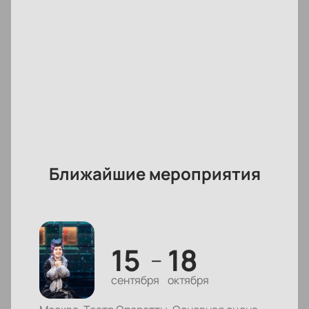
посещения спектакля.
На сайте есть информация о расписании,
стоимости билетов и ближайших показах.
Электронный билет придет сразу после оплаты
онлайн или после подтверждения заказа по
телефону.
Для зрителей доступны ВИП (VIP)-ложи — их
стоимость указана отдельно в схеме зала. Узнать
цену билета или пригласительного на конкретное
место можно при выборе позиции.
Ближайшие мероприятия
Корпоративным клиентам
Организации могут заказать билеты для
сотрудников или партнеров через сайт или по
телефону. Менеджер поможет выбрать места для
15
18
корпоративного мероприятия и расскажет о
—
правилах бронирования и оплаты.
сентября
октября
Обратите внимание, возможна смена актёрского